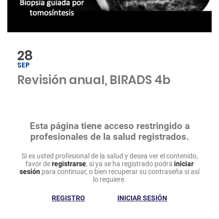
28
SEP
Revisión anual, BIRADS 4b
Esta página tiene acceso restringido a
profesionales de la salud registrados.
Si es usted profesional de la salud y desea ver el contenido,
favor de
registrarse
, si ya se ha registrado podrá
iniciar
sesión
para continuar, o bien recuperar su contraseña si así
lo requiere.
REGISTRO
INICIAR SESIÓN