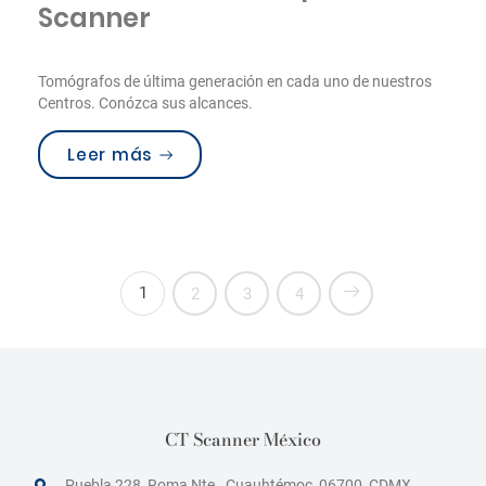
Scanner
Tomógrafos de última generación en cada uno de nuestros
Centros. Conózca sus alcances.
“Unidades TC en Grupo CT Scanner”
Leer más
1
2
3
4
CT Scanner México
Puebla 228, Roma Nte., Cuauhtémoc, 06700, CDMX,