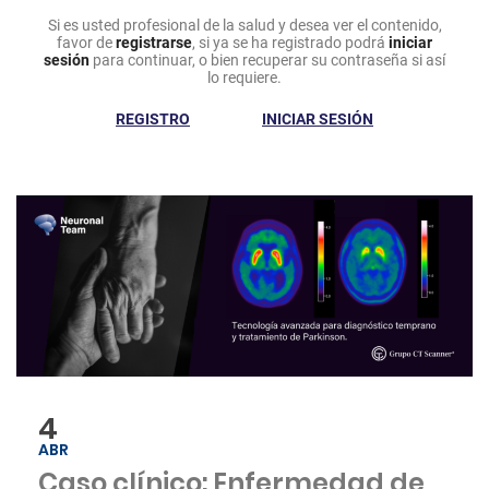
Si es usted profesional de la salud y desea ver el contenido,
favor de
registrarse
, si ya se ha registrado podrá
iniciar
sesión
para continuar, o bien recuperar su contraseña si así
lo requiere.
REGISTRO
INICIAR SESIÓN
4
ABR
Caso clínico: Enfermedad de