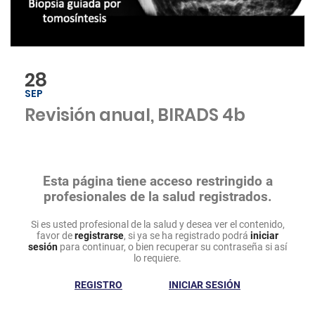
28
SEP
Revisión anual, BIRADS 4b
Esta página tiene acceso restringido a
profesionales de la salud registrados.
Si es usted profesional de la salud y desea ver el contenido,
favor de
registrarse
, si ya se ha registrado podrá
iniciar
sesión
para continuar, o bien recuperar su contraseña si así
lo requiere.
REGISTRO
INICIAR SESIÓN