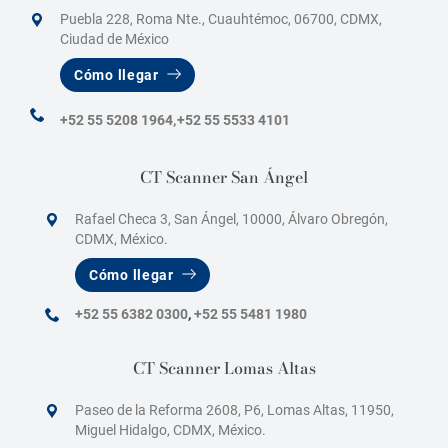
e
Puebla 228, Roma Nte., Cuauhtémoc, 06700, CDMX,
Ciudad de México
n
t
Cómo llegar
r
+52 55 5208 1964,
+52 55 5533 4101
a
d
CT Scanner San Ángel
a
Rafael Checa 3, San Ángel, 10000, Álvaro Obregón,
s
CDMX, México.
Cómo llegar
+52 55 6382 0300
,
+52 55 5481 1980
CT Scanner Lomas Altas
Paseo de la Reforma 2608, P6, Lomas Altas, 11950,
Miguel Hidalgo, CDMX, México.