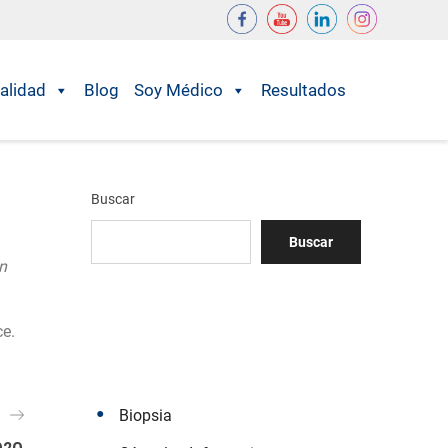
alidad
Blog
Soy Médico
Resultados
Buscar
Buscar
n
e.
Biopsia
t
020