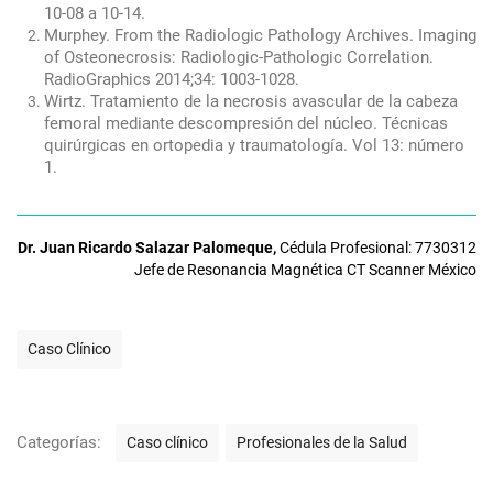
10-08 a 10-14.
Murphey. From the Radiologic Pathology Archives. Imaging
of Osteonecrosis: Radiologic-Pathologic Correlation.
RadioGraphics 2014;34: 1003-1028.
Wirtz. Tratamiento de la necrosis avascular de la cabeza
femoral mediante descompresión del núcleo. Técnicas
quirúrgicas en ortopedia y traumatología. Vol 13: número
1.
Dr. Juan Ricardo Salazar Palomeque,
Cédula Profesional: 7730312
Jefe de Resonancia Magnética
CT Scanner México
E
Caso Clínico
t
i
q
u
C
Categorías:
Caso clínico
Profesionales de la Salud
e
a
t
t
N