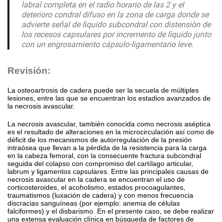
labral completa en el radio horario de las 2 y el
deterioro condral difuso en la zona de carga donde se
advierte señal de lìquido subcondral con distensiòn de
los recesos capsulares por incremento de lìquido junto
con un engrosamiento cápsulo-ligamentario leve.
Revisión:
La osteoartrosis de cadera puede ser la secuela de múltiples
lesiones, entre las que se encuentran los estadios avanzados de
la necrosis avascular.
La necrosis avascular, también conocida como necrosis aséptica
es el resultado de alteraciones en la microcirculación así como de
déficit de los mecanismos de autorregulación de la presión
intraósea que llevan a la pérdida de la resistencia para la carga
en la cabeza femoral, con la consecuente fractura subcondral
seguida del colapso con compromiso del cartílago articular,
labrum y ligamentos capsulares. Entre las principales causas de
necrosis avascular en la cadera se encuentran el uso de
corticosteroides, el acoholismo, estados procoagulantes,
traumatismos (luxación de cadera) y con menos frecuencia
discracias sanguíneas (por ejemplo: anemia de células
falciformes) y el disbarismo. En el presente caso, se debe realizar
una extensa evaluación clínica en búsqueda de factores de