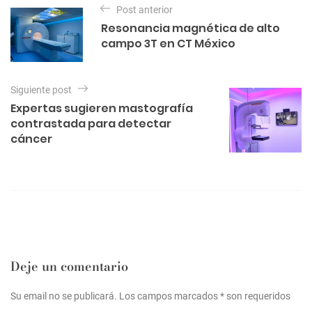
a
e
Post anterior
a
s
g
Resonancia magnética de alto
o
v
campo 3T en CT México
r
e
í
a
g
s
Siguiente post
a
Expertas sugieren mastografía
c
contrastada para detectar
cáncer
i
ó
n
d
e
e
n
Deje un comentario
t
Su email no se publicará. Los campos marcados * son requeridos