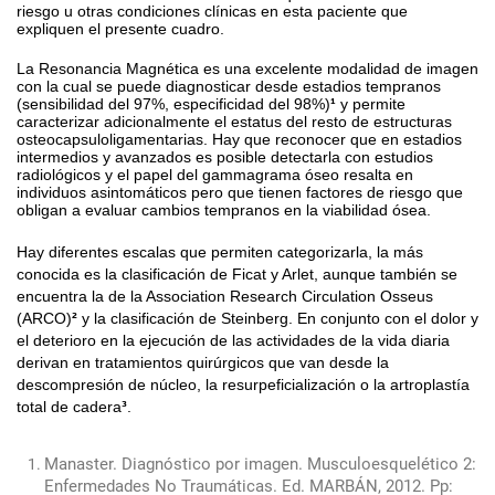
riesgo u otras condiciones clínicas en esta paciente que
expliquen el presente cuadro.
La Resonancia Magnética es una excelente modalidad de imagen
con la cual se puede diagnosticar desde estadios tempranos
(sensibilidad del 97%, especificidad del 98%)
¹
y permite
caracterizar adicionalmente el estatus del resto de estructuras
osteocapsuloligamentarias. Hay que reconocer que en estadios
intermedios y avanzados es posible detectarla con estudios
radiológicos y el papel del gammagrama óseo resalta en
individuos asintomáticos pero que tienen factores de riesgo que
obligan a evaluar cambios tempranos en la viabilidad ósea.
Hay diferentes escalas que permiten categorizarla, la más
conocida es la clasificación de Ficat y Arlet, aunque también se
encuentra la de la Association Research Circulation Osseus
(ARCO)
²
y la clasificación de Steinberg. En conjunto con el dolor y
el deterioro en la ejecución de las actividades de la vida diaria
derivan en tratamientos quirúrgicos que van desde la
descompresión de núcleo, la resurpeficialización o la artroplastía
total de cadera
³
.
Manaster. Diagnóstico por imagen. Musculoesquelético 2:
Enfermedades No Traumáticas. Ed. MARBÁN, 2012. Pp: