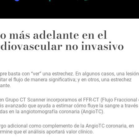
o más adelante en el
diovascular no invasivo
mpre basta con “ver” una estrechez. En algunos casos, una lesión
ar el flujo de manera significativa; y en otros, una estrechez
ante.
en Grupo CT Scanner incorporamos el FFR-CT (Flujo Fraccional
is avanzado que ayuda a estimar cómo fluye la sangre a través
idas en la angiotomografía coronaria (AngioTC).
n cargo adicional como complemento de la AngioTC coronaria, en
mine que el análisis aportará valor clínico.