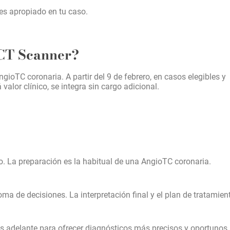
es apropiado en tu caso.
 CT Scanner?
oTC coronaria. A partir del 9 de febrero, en casos elegibles y
lor clínico, se integra sin cargo adicional.
io. La preparación es la habitual de una AngioTC coronaria.
a de decisiones. La interpretación final y el plan de tratamien
adelante para ofrecer diagnósticos más precisos y oportunos,