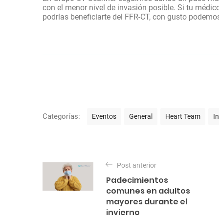
con el menor nivel de invasión posible. Si tu médi
podrías beneficiarte del FFR-CT, con gusto podemos
C
Categorías:
Eventos
General
Heart Team
I
a
t
N
e
a
Post anterior
g
Padecimientos
o
v
comunes en adultos
r
e
mayores durante el
í
invierno