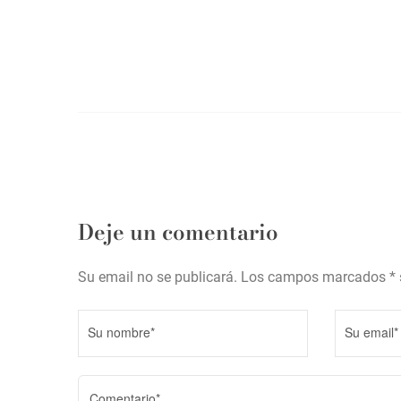
g
a
s
a
c
i
ó
n
d
e
Deje un comentario
e
Su email no se publicará. Los campos marcados * 
n
t
r
a