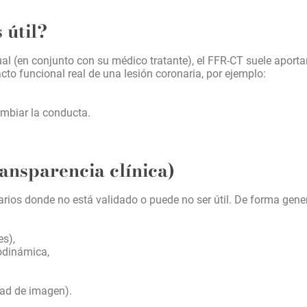
 útil?
l (en conjunto con su médico tratante), el FFR-CT suele aporta
to funcional real de una lesión coronaria, por ejemplo:
ambiar la conducta.
ansparencia clínica)
rios donde no está validado o puede no ser útil. De forma gener
es),
odinámica,
dad de imagen).