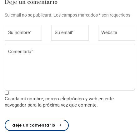
n
Deje un comentario
t
Su email no se publicará. Los campos marcados * son requeridos
r
a
d
a
s
Guarda mi nombre, correo electrónico y web en este
navegador para la próxima vez que comente.
deje un comentario