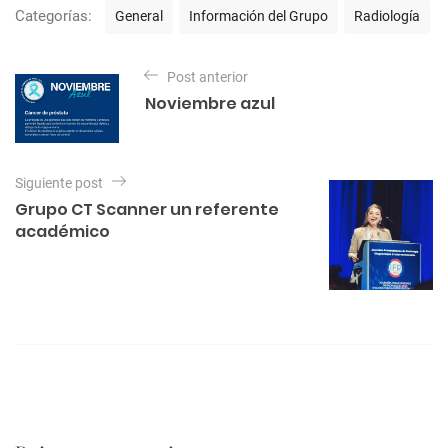
C
Categorías:
General
Información del Grupo
Radiología
a
t
N
e
Post anterior
a
g
Noviembre azul
o
v
r
e
í
a
g
Siguiente post
s
a
Grupo CT Scanner un referente
académico
c
i
ó
n
d
e
e