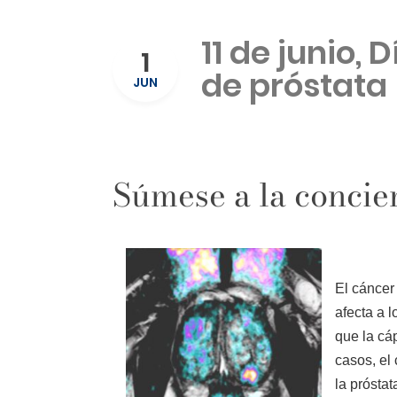
11 de junio,
1
de próstata
JUN
Súmese a la concie
El cáncer
afecta a 
que la cá
casos, el
la próstat