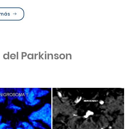
“11 de junio, Día mundial del cáncer de próstata
 más
del Parkinson