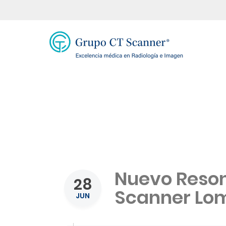
Nuevo Reson
28
Scanner Lom
JUN