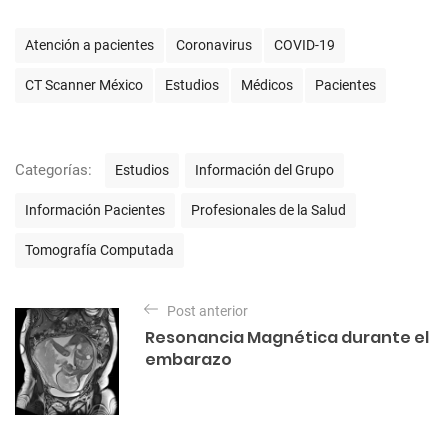
E
Atención a pacientes
Coronavirus
COVID-19
t
i
CT Scanner México
Estudios
Médicos
Pacientes
q
u
e
t
C
Categorías:
Estudios
Información del Grupo
a
a
s
t
Información Pacientes
Profesionales de la Salud
e
g
Tomografía Computada
o
r
N
í
Post anterior
a
a
Resonancia Magnética durante el
s
v
embarazo
e
g
a