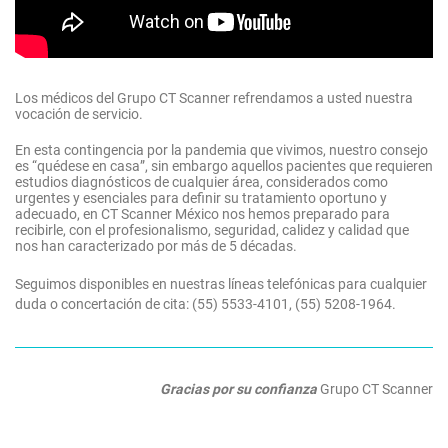
Los médicos del Grupo CT Scanner refrendamos a usted nuestra
vocación de servicio.
En esta contingencia por la pandemia que vivimos, nuestro consejo
es “quédese en casa”, sin embargo aquellos pacientes que requieren
estudios diagnósticos de cualquier área, considerados como
urgentes y esenciales para definir su tratamiento oportuno y
adecuado, en CT Scanner México nos hemos preparado para
recibirle, con el profesionalismo, seguridad, calidez y calidad que
nos han caracterizado por más de 5 décadas.
Seguimos disponibles en nuestras líneas telefónicas para cualquier
duda o concertación de cita: (55) 5533-4101, (55) 5208-1964.
Gracias por su confianza
Grupo CT Scanner