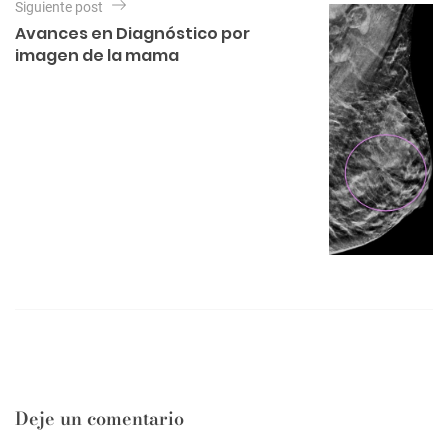
Siguiente post
c
Avances en Diagnóstico por
i
imagen de la mama
ó
n
d
e
e
n
t
r
a
d
a
s
Deje un comentario