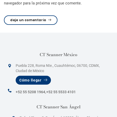
s
navegador para la próxima vez que comente.
deje un comentario
CT Scanner México
Puebla 228, Roma Nte., Cuauhtémoc, 06700, CDMX,
Ciudad de México
Cómo llegar
+52 55 5208 1964,
+52 55 5533 4101
CT Scanner San Ángel