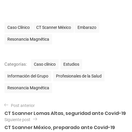
E
Caso Clínico
CT Scanner México
Embarazo
t
i
Resonancia Magnética
q
u
e
t
C
Categorías:
Caso clínico
Estudios
a
a
s
t
Información del Grupo
Profesionales de la Salud
e
g
Resonancia Magnética
o
r
N
í
Post anterior
a
a
CT Scanner Lomas Altas, seguridad ante Covid-19
s
v
Siguiente post
e
CT Scanner México, preparado ante Covid-19