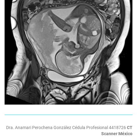
Dra. Anamari Perochena González
Cédula Profesional 4418726
CT
Scanner México