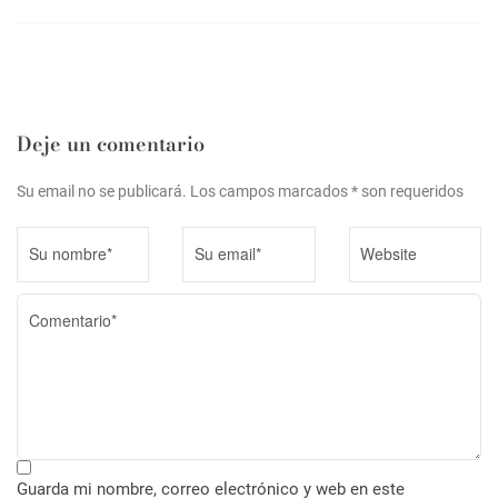
g
a
c
i
ó
Deje un comentario
n
Su email no se publicará. Los campos marcados * son requeridos
d
e
e
n
t
r
a
d
a
Guarda mi nombre, correo electrónico y web en este