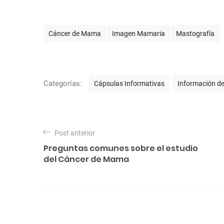
E
Cáncer de Mama
Imagen Mamaria
Mastografía
t
i
q
C
Categorías:
Cápsulas Informativas
Información de
u
a
e
t
t
N
e
a
a
Post anterior
g
s
Preguntas comunes sobre el estudio
o
v
del Cáncer de Mama
r
e
í
g
a
s
a