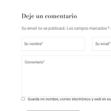
c
i
Deje un comentario
ó
n
Su email no se publicará. Los campos marcados * 
d
e
e
n
t
r
a
d
Guarda mi nombre, correo electrónico y web en es
a