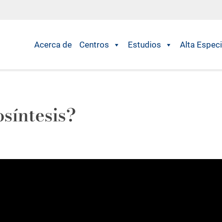
Acerca de
Centros
Estudios
Alta Especi
síntesis?