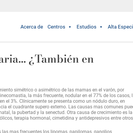
Acerca de
Centros
Estudios
Alta Especi
aria… ¿También en
iento simétrico o asimétrico de las mamas en el varón, por
inecomastia, la más frecuente, nodular en el 77% de los casos, 
en el 3%.
Clínicamente se presenta como un nódulo duro, en
hacia el cuadrante supero externo. Las causas mas comunes pu
natal, la pubertad y la senectud. Otra causa de crecimiento es la
icos, terapia hormonal, cimetidina y antidepresivos entre otros
las mas frecuentes los lipomas, papilomas, ganglios