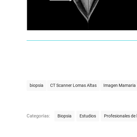
E
biopsia
CT Scanner Lomas Altas
Imagen Mamaria
t
i
q
C
Categorías:
Biopsia
Estudios
Profesionales de 
u
a
e
t
t