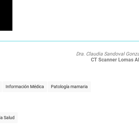
Dra. Claudia Sandoval Gonz
CT Scanner Lomas Al
Información Médica
Patología mamaria
la Salud