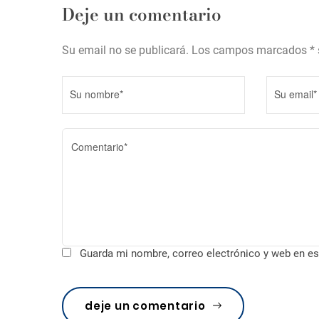
Deje un comentario
n
t
Su email no se publicará. Los campos marcados * 
r
a
d
a
s
Guarda mi nombre, correo electrónico y web en es
deje un comentario