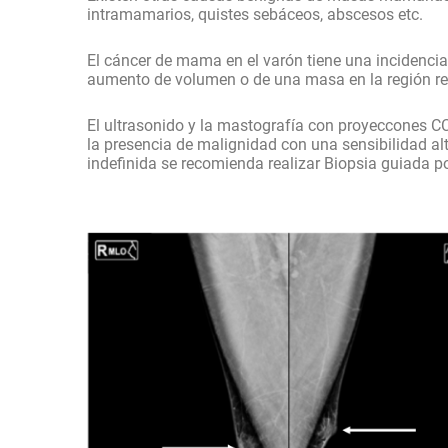
intramamarios, quistes sebáceos, abscesos etc.
El cáncer de mama en el varón tiene una incidencia
aumento de volumen o de una masa en la región re
El ultrasonido y la mastografía con proyeccones CC
la presencia de malignidad con una sensibilidad al
indefinida se recomienda realizar Biopsia guiada p